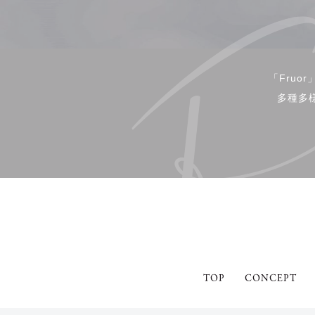
「Fru
多種多
TOP
CONCEPT