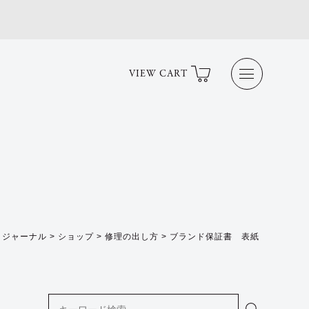
VIEW CART
>
ジャーナル
>
ショップ
>
修理の出し方
>
ブランド保証書 表紙