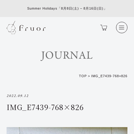
Summer Holidays「8月8日(土) – 8月16日(日)」
JOURNAL
TOP
>
IMG_E7439-768×826
2022.09.12
IMG_E7439-768×826