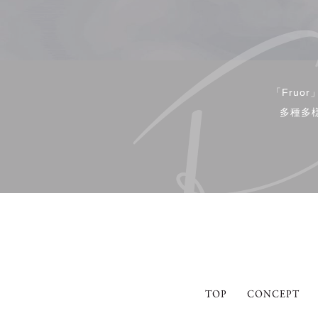
「Fru
多種多
TOP
CONCEPT