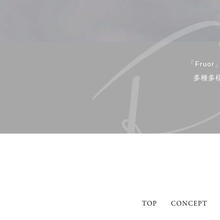
「Fru
多種多
TOP
CONCEPT