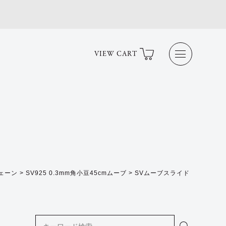
VIEW CART
ェーン
>
SV925 0.3mm角小豆45cmムーブ
>
SVムーブスライド