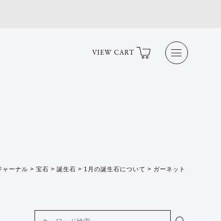
VIEW CART
ジャーナル
>
宝石
>
誕生石
>
1月の誕生石について
>
ガーネット