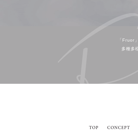
「Fru
多種多
TOP
CONCEPT